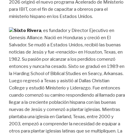
2026 originó el nuevo programa Acelerado de Ministerio
para IBIT, con el fin de capacitar a obreros para el
ministerio hispano en los Estados Unidos.
Sixto
Rivera
,
es fundador y
Director
Ejecutivo
en
Genesis Alliance. N
ació
en
Honduras
y
creció
en
El
Salvador
.
Se
mudó
a
Estados
Unidos
,
recibió
las
buenas
noticias
de
Jesús
y
fue
«
renacido
«
en
Houston
,
Texas
,
en
1982
.
Su
pasión
por
alcanzar
a
los
perdidos
comenzó
entonces
y
nunca
ha
cesado
.
Sixto
se
graduó
en
1989
en
la
Harding
School
of
Biblical
Studies
en
Searcy
,
Arkansas
.
Luego
regresó
a
Texas
y
asistió
al
Dallas
Christian
College
y
estudió
Ministerio
y
Liderazgo
.
Fue
entonces
cuando
comenzó
su
camino
respondiendo
al
llamado
para
llegar
a
la
creciente
población
hispana
con
las
buenas
nuevas
de
Jesús
y
comenzó
a
plantar
iglesias
.
Mientras
plantaba
una
iglesia
en
Garland
,
Texas
,
entre
2000
y
2003
,
empezó
a
comprender
la
necesidad
de
equipar
a
otros
para
plantar
iglesias
latinas
que
se
multipliquen
.
La