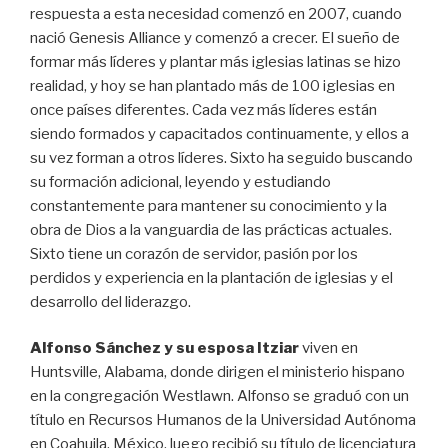
respuesta
a
esta
necesidad
comenzó
en
2007
,
cuando
nació
Genesis
Alliance
y
comenzó
a
crecer
.
El
sueño
de
formar
más
líderes
y
plantar
más
iglesias
latinas
se
hizo
realidad
,
y
hoy
se
han
plantado
más
de
100
iglesias
en
once
países
diferentes
.
Cada
vez más
líderes
están
siendo
formados
y
capacitados
continuamente
,
y
ellos
a
su
vez
forman
a
otros
líderes
.
Sixto
ha
seguido
buscando
su
formación
adicional
,
leyendo
y
estudiando
constantemente
para
mantener
su
conocimiento
y
la
obra
de
Dios
a
la
vanguardia
de
las
prácticas
actuales
.
Sixto
tiene
un
corazón
de
servidor
,
pasión
por
los
perdidos
y
experiencia
en
la
plantación
de
iglesias
y
el
desarrollo
del
liderazgo
.
Alfonso Sánchez
y su esposa Itziar
viven en
Huntsville, Alabama, donde dirigen el ministerio hispano
en la congregación Westlawn. Alfonso se graduó con un
título en Recursos Humanos de la Universidad Autónoma
en Coahuila, México, luego recibió su título de licenciatura